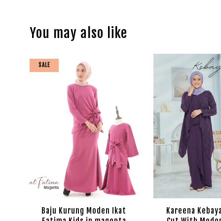
You may also like
SALE
Baju Kurung Moden Ikat
Kareena Kebaya
Fatima Kids in magenta
Cut With Mode