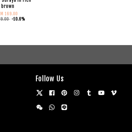
brown
RM 169.00
89.00
-10.6%
Follow Us
Twitter
Facebook
Pinterest
Instagram
Tumblr
YouTube
Vimeo
Wechat
Whatsapp
Line