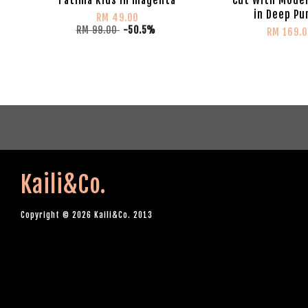
in Deep Pu
RM 49.00
RM 99.00
-50.5%
RM 169.0
Kaili&Co.
Copyright © 2026 Kaili&Co. 2013