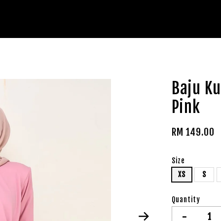
Baju K
Pink
RM 149.00
Size
XS
S
Quantity
-