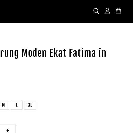
urung Moden Ekat Fatima in
M
L
XL
+