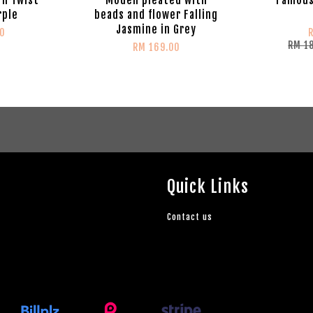
rple
beads and flower Falling
Jasmine in Grey
0
RM 1
RM 169.00
Quick Links
Contact us