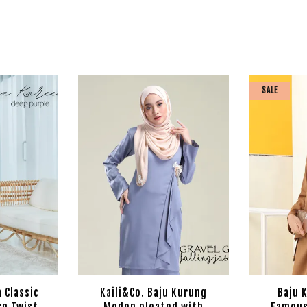
SALE
 Classic
Kaili&Co. Baju Kurung
Baju 
rn Twist
Moden pleated with
Famous