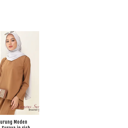
Kurung Moden
 Suraya in rich