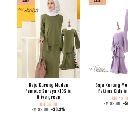
SALE
SALE
Baju Kurung Moden
Baju Kurung Mo
Famous Suraya KIDS in
Fatima Kids in
Olive green
RM 49.0
RM 99.00
-5
RM 69.00
RM 99.00
-30.3%