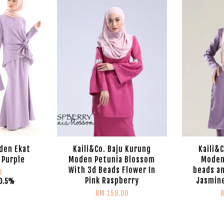
den Ekat
Kaili&Co. Baju Kurung
Kaili&
 Purple
Moden Petunia Blossom
Moden
With 3d Beads Flower In
beads an
0
Pink Raspberry
Jasmine
0.5%
RM 159.00