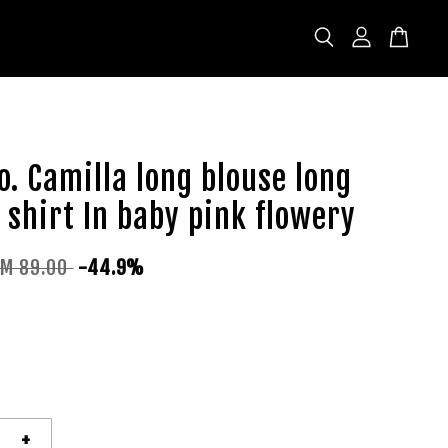
o. Camilla long blouse long
 shirt In baby pink flowery
RM 89.00
-44.9%
+