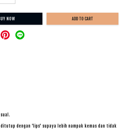
BUY NOW
ADD TO CART
asual.
ditutup dengan 'lips' supaya lebih nampak kemas dan tidak