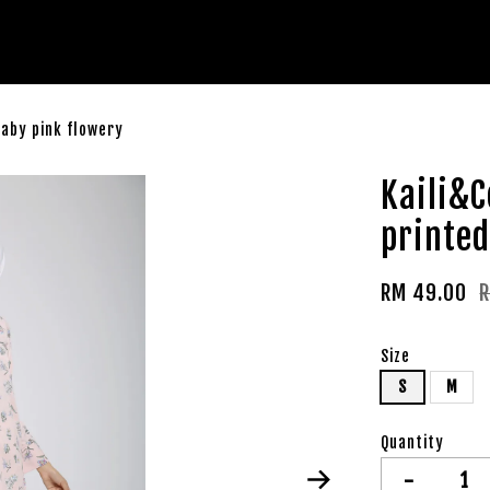
 baby pink flowery
Kaili&C
printed
RM 49.00
Size
S
M
Quantity
-