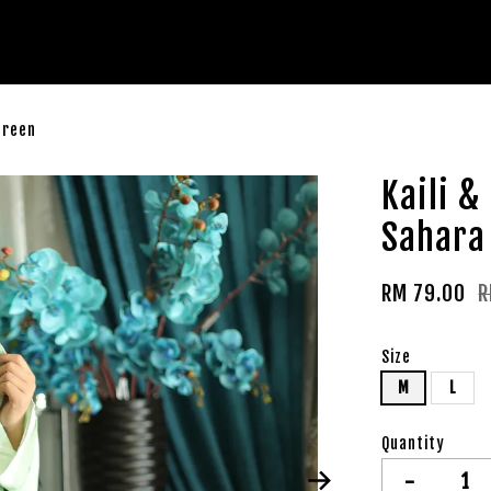
Green
Kaili &
Sahara
RM 79.00
R
Size
M
L
Quantity
-