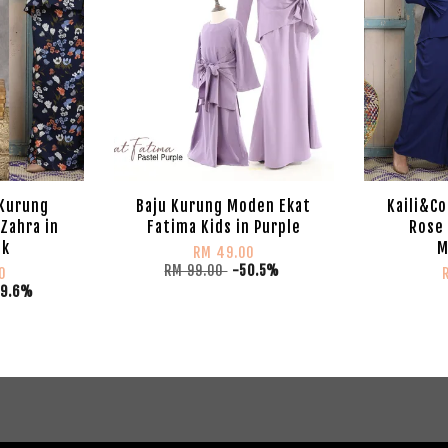
 Kurung
Baju Kurung Moden Ekat
Kaili&Co
Zahra in
Fatima Kids in Purple
Rose 
ck
M
RM 49.00
RM 99.00
-50.5%
0
29.6%