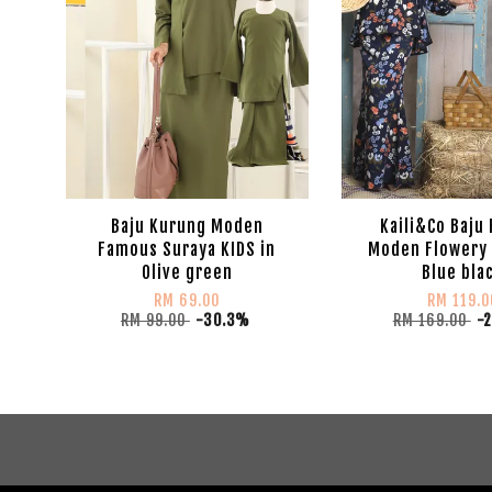
Baju Kurung Moden
Kaili&Co Baju
Famous Suraya KIDS in
Moden Flowery 
Olive green
Blue bla
RM 69.00
RM 119.0
RM 99.00
-30.3%
RM 169.00
-