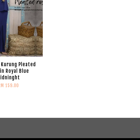
 Kurung Pleated
in Royal Blue
idninght
RM 159.00